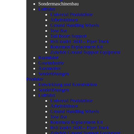
Sondermaschinenbau
Luftfahrt
Universal Produktlinie
Arbeitsbühnen
Ground Handling Wheels
Tow Bar
Tail Boom Support
Heli loader 3600 – Flyer Truck
Rotormast Replacement Kit
Zubehör Ground Support Equipment
Raumfahrt
Gaseindustrie
Automotive
Sonderlösungen
Produkte
Entwicklung und Konstruktion
Sonderlösungen
Luftfahrt
Universal Produktlinie
Arbeitsbühnen
Ground Handling Wheels
Tow Bar
Rotormast Replacement Kit
Heli loader 3600 – Flyer Truck
Zubehör Ground Support Equipment