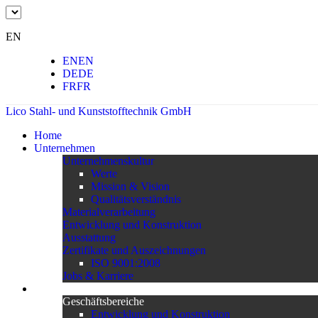
EN
EN
EN
DE
DE
FR
FR
Lico Stahl- und Kunststofftechnik GmbH
Home
Unternehmen
Unternehmenskultur
Werte
Mission & Vision
Qualitätsverständnis
Materialverarbeitung
Entwicklung und Konstruktion
Ausstattung
Zertifikate und Auszeichnungen
ISO 9001:2008
Jobs & Karriere
Leistungsspektrum
Geschäftsbereiche
Entwicklung und Konstruktion